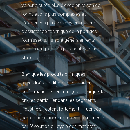
valeur ajoutée plus élevée en raison de
formulations plus complexes et
d’exigences plus élevées en matière
d’assistance technique de la part des
fournisseurs. Ils sont généralements
vendus en quantités plus petites et non
standard.
Bien que les produits chimiques
spécialisés se différencient par leur
performance et leur image de marque, les
prix, en particulier dans les segments
industriels, restent fortement influencés
par les conditions macroéconomiques et
par l’évolution du cycle des matières