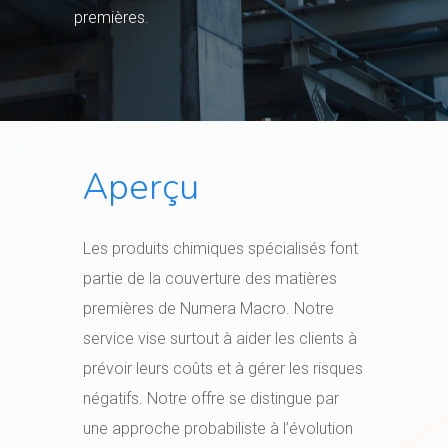
premières.
Aperçu
Les produits chimiques spécialisés font
partie de la couverture des matières
premières de Numera Macro. Notre
service vise surtout à aider les clients à
prévoir leurs coûts et à gérer les risques
négatifs. Notre offre se distingue par
une approche probabiliste à l’évolution